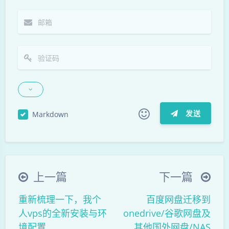
发送
Markdown
|´・ω・)ノ
ヾ(≧∇≦*)ゝ
(☆ω☆)
（╯‵□′）╯︵┴─┴
￣﹃￣
(/ω＼)
上一篇
下一篇
∠( ᐛ 」∠)＿
(๑•̀ㅁ•́ฅ)
→_→
夜间模式
重新梳理一下，我个
百度网盘迁移到
୧(๑•̀⌄•́๑)૭
٩(ˊᗜˋ*)و
(ノ°ο°)ノ
人vps的全新安装与环
onedrive/谷歌网盘及
(´இ皿இ｀)
⌇●﹏●⌇
(ฅ´ω`ฅ)
Sans Serif
Serif
境配置
其他国外网盘/NAS