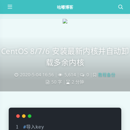
咕嘟博客
CentOS 8/7/6 安装最新内核并自动卸
载多余内核
2020-5-04 16:56
|
5,614
|
0
|
教程备份
50 字
|
2 分钟
#
导入key