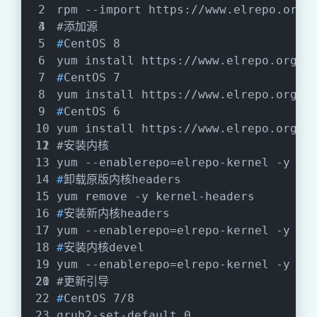
rpm --import https://www.elrepo.org/
#
添加源
#
CentOS 8
yum install https://www.elrepo.org/e
#
CentOS 7
yum install https://www.elrepo.org/e
#
CentOS 6
yum install https://www.elrepo.org/e
#
安装内核
yum --enablerepo=elrepo-kernel -y in
#
卸载原版内核headers
yum remove -y kernel-headers
#
安装新内核headers
yum --enablerepo=elrepo-kernel -y in
#
安装内核devel
yum --enablerepo=elrepo-kernel -y in
#
更新引导
#
CentOS 7/8
grub2-set-default 0