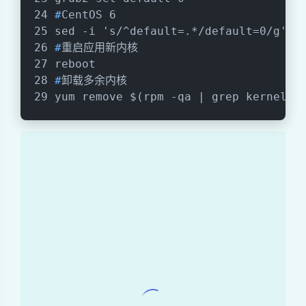
#
CentOS 6
sed -i 's/^default=.*/default=0/g' /
#
重启应用新内核
reboot
#
卸载多余内核
yum remove $(rpm -qa | grep kernel |