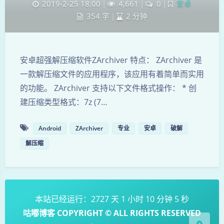
2019-2-25 18:00
|
4,661
|
0
|
安卓
354 字
|
2 分钟
安卓超强解压缩软件ZArchiver 特点： ZArchiver 是
一款解压缩文件的应用程序，该应用有着简单而实用
的功能。 ZArchiver 支持以下文件格式操作： * 创
建压缩类型格式：7z (7…
夜间模式
Android
ZArchiver
专业
安卓
破解
Sans Serif
Serif
解压缩
浅阴影
深阴影
关闭
日落
暗化
灰度
本站已经运行：2727 天 1 小时 10 分钟 5 秒
咕嘟博客 COPYRIGHT © ALL RIGHTS RESERVED