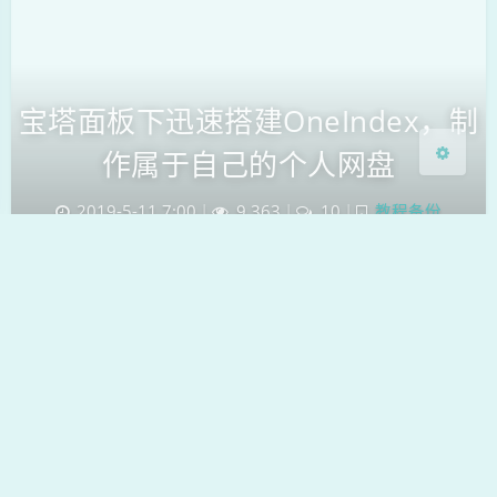
关闭
日落
暗化
灰度
宝塔面板下迅速搭建OneIndex，制
作属于自己的个人网盘
2019-5-11 7:00
|
9,363
|
10
|
教程备份
1546 字
|
9 分钟
前言 搭建oneindex、pyone等onedrive目录程序的
教程网上超级多，为什么我还要水写这一篇文章呢？
因为最近收了office“传家宝”，可能要开个自己的小
卖铺，提前做个准备。其实只是为了水…
office
onedrive
oneindex
网盘