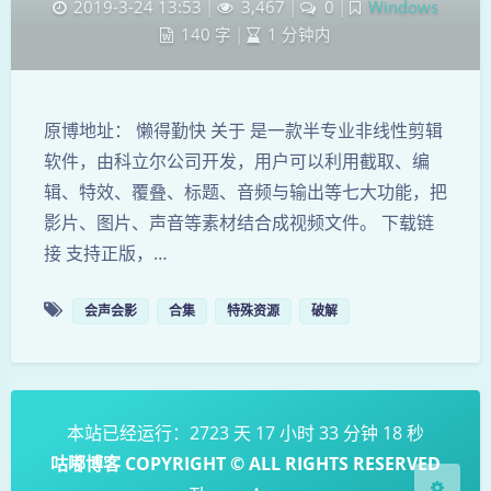
2019-3-24 13:53
|
3,467
|
0
|
Windows
140 字
|
1 分钟内
原博地址： 懒得勤快 关于 是一款半专业非线性剪辑
软件，由科立尔公司开发，用户可以利用截取、编
辑、特效、覆叠、标题、音频与输出等七大功能，把
影片、图片、声音等素材结合成视频文件。 下载链
夜间模式
接 支持正版，…
Sans Serif
Serif
会声会影
合集
特殊资源
破解
浅阴影
深阴影
关闭
日落
暗化
灰度
本站已经运行：2723 天 17 小时 33 分钟 18 秒
咕嘟博客 COPYRIGHT © ALL RIGHTS RESERVED