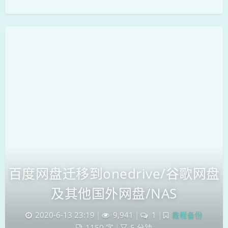
夜间模式
百度网盘迁移到onedrive/谷歌网盘
Sans Serif
Serif
及其他国外网盘/NAS
浅阴影
深阴影
2020-6-13 23:19
|
9,941
|
1
|
教程备份
关闭
日落
暗化
灰度
1150 字
|
5 分钟