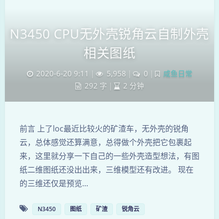
N3450 CPU无外壳锐角云自制外壳
相关图纸
2020-6-20 9:11
|
5,958
|
0
|
咸鱼日常
292 字
|
2 分钟
前言 上了loc最近比较火的矿渣车，无外壳的锐角
云，总体感觉还算满意，总得做个外壳把它包裹起
来，这里就分享一下自己的一些外壳造型想法，有图
纸二维图纸还没出出来，三维模型还有改进。 现在
的三维还仅是预览…
N3450
图纸
矿渣
锐角云