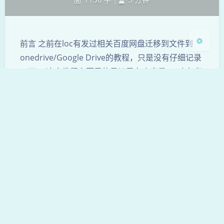
前言 之前在loc有发过相关百度网盘迁移到文件到
onedrive/Google Drive的教程，只是没有仔细记录
一下。 这个教程主要目的是记录在小容量vps上如何
将百度网盘文件搬家到其他网盘【主要指…
onedrive
百度网盘
网盘
谷歌
迁移
本站已经运行：2722 天 10 小时 6 分钟 11 秒
咕嘟博客 COPYRIGHT © ALL RIGHTS RESERVED
Theme
Argon